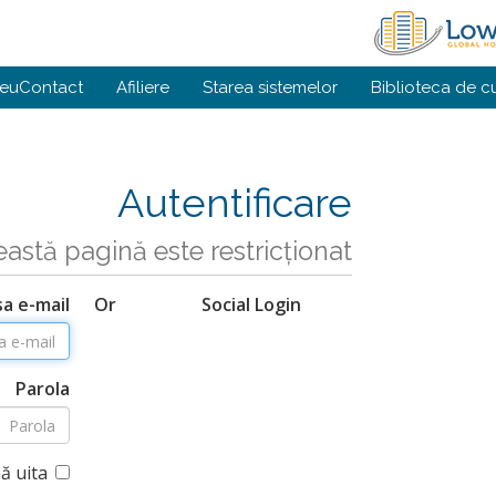
meu
Contact
Afiliere
Starea sistemelor
Biblioteca de c
Autentificare
astă pagină este restricționat
a e-mail
Or
Social Login
Parola
ă uita