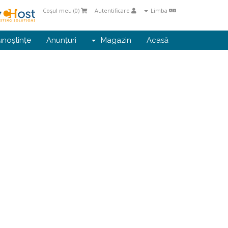
Coșul meu (
0
)
Autentificare
Limba
unoștințe
Anunțuri
Magazin
Acasă