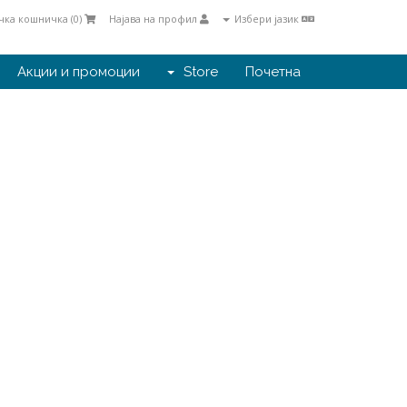
ка кошничка (
0
)
Најава на профил
Избери јазик
Акции и промоции
Store
Почетна