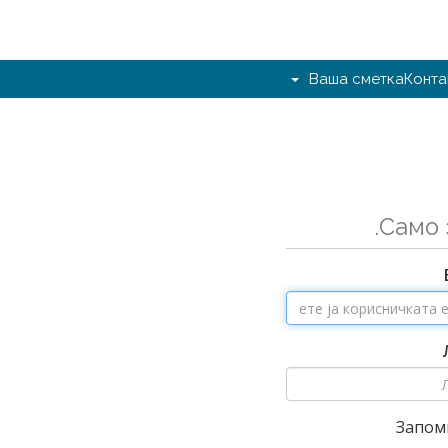
Ваша сметка
Конта
Само 
Запом