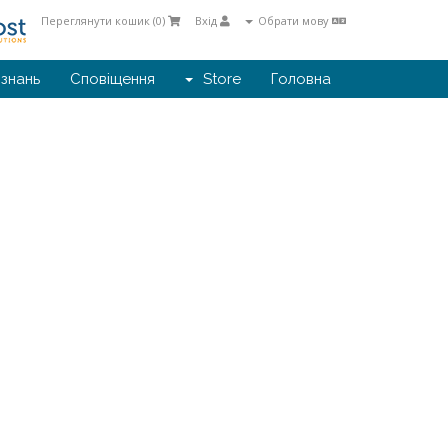
Переглянути кошик (
0
)
Вхід
Обрати мову
 знань
Сповіщення
Store
Головна