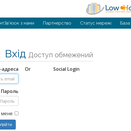
нт
Зв'язок з нами
Партнерство
Статус мережі
База
Вхід
Доступ обмежений
l-адреса
Or
Social Login
Пароль
 мене