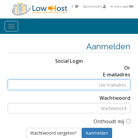
0
Aanmelden
Kies taal
oggle
ation
Aanmelden
Social Login
Or
E-mailadres
Wachtwoord
Onthoudt mij
Wachtwoord vergeten?