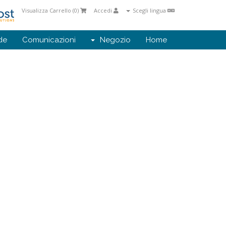
Visualizza Carrello (
0
)
Accedi
Scegli lingua
de
Comunicazioni
Negozio
Home