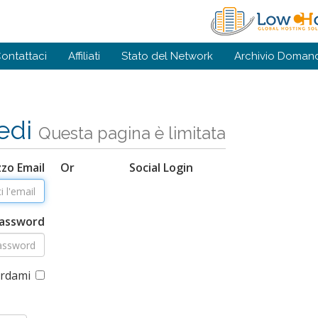
ontattaci!
Affiliati
Stato del Network
Archivio Doman
edi
Questa pagina è limitata
zzo Email
Or
Social Login
assword
ordami