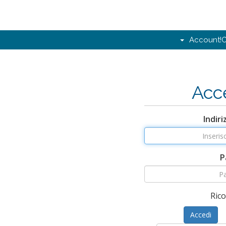
Account
C
Acc
Indiri
P
Ric