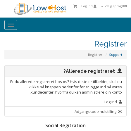
0
Log ind
Vælg sprog
oggle
ation
Registrer
Registrer
Support
Allerede registreret?
Er du allerede registreret hos os? Hvis dette er tilfældet, skal du
klikke på knappen nedenfor for at logge ind på vores
kundecenter, hvorfra du kan administrere din konto.
Log ind
Adgangskode nulstilling
Social Regitration