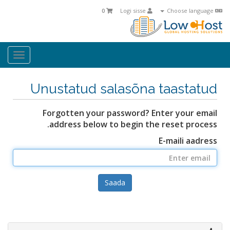
0
Logi sisse
Choose language
oggle
ation
Unustatud salasõna taastatud
Forgotten your password? Enter your email
address below to begin the reset process.
E-maili aadress
Saada