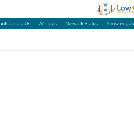
unt
Contact Us
Affiliates
Network Status
Knowledgeb