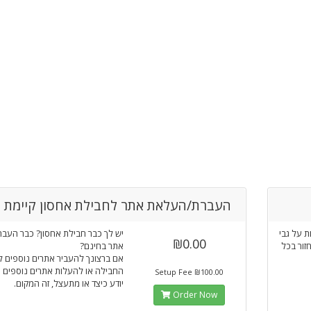
העברת/העלאת אתר לחבילת אחסון קיימת
 שלך ב20 שבועות על גבי
יש לך כבר חבילת אחסון? כבר העברנ
₪0.00
זור בכל
אתר בחינם?
אם ברצונך להעביר אתרים נוספים ל
החבילה או להעלות אתרים נוספים ו
₪100.00 Setup Fee
יודע כיצד או מתעצל, זה המקום.
Order Now