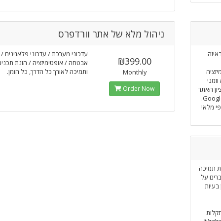
ניהול מלא של אתר וורדפרס
איזה
עדכוני מערכת / עדכוני פלאגינים /
₪399.00
אבטחה / אופטימיזציה / הזנת תכנים
יזציה
ותמיכה לאורך כל הדרך, כל הזמן.
Monthly
וזמני
Order Now
ון האתר
י מלא!
ת תמיכה
רים על
ן בעיות
תקלות