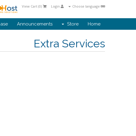
View Cart (
0
)
Login
Choose language
ase
Announcements
Store
Home
Extra Services