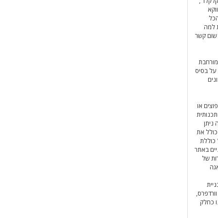
לקלו",
וקא
הכל
ת למה
שום קשר
מיכה מורחבת
 על בסיס
נים
וצים או
תכנותית
 ניתן
כולל את
כוללת
יים באתר
רות של
גה
ניית
ורדפרס,
 כחלק