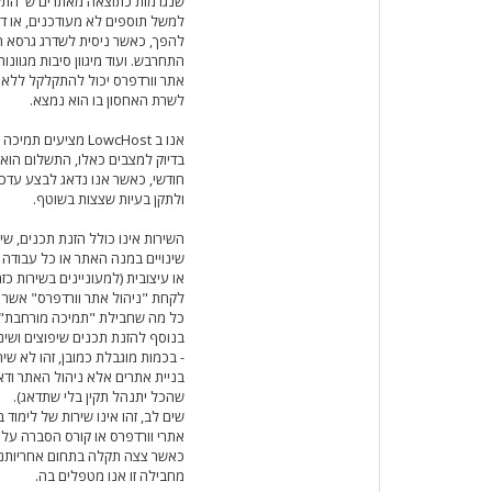
שנגרמות כתוצאה מאתרים ש"התק
למשל תוספים לא מעודכנים, או דו
להפך, כאשר ניסית לשדרג גרסא 
התחרבש. ועוד מיגוון סיבות מגוונו
אתר וורדפרס יכול להתקלקל ללא 
לשרת האחסון בו הוא נמצא.
אנו ב LowcHost מציעים ת
בדיוק למצבים כאלו, התשלום הוא
חודשי, כאשר אנו נדאג לבצע עדכו
ולתקן בעיות שצצות בשוטף.
השירות אינו כולל הזנת תכנים, שיפ
שינויים במנה האתר או כל עבודה 
או עיצובית (למעוניינים בשירות כזה
לקחת "ניהול אתר וורדפרס" אשר 
כל מה שחבילת "תמיכה מורחבת" 
בנוסף להזנת תכנים שיפוצים ושינ
- בכמות מוגבלת כמובן, זהו לא שי
בניית אתרים אלא ניהול האתר ודא
שהכל יתנהל תקין בלי שתדאג).
שים לב, זהו אינו שירות של לימוד ב
אתרי וורדפרס או קורס הסברה על ו
כאשר צצה תקלה בתחום אחריותנו
מחבילה זו אנו מטפלים בה.