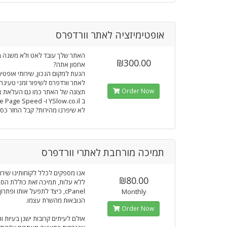
אופטימיזציה לאתר וורדפרס
האתר שלך עובד לאט ולא משנה ב
₪300.00
אחסון אתה?
הגעת למקום הנכון, שירותי אופטימ
לאתר וורדפרס לשיפור זמני טעינה 
Order Now
תצוגה של האתר כמו גם העלאת צי
ב YSlow.co.il ו- Google Page Speed.
לא שיפרנו מהירות? קבל החזר כספ
תמיכה מורחבת לאתרי וורדפרס
אנו מספקים לכלל לקוחותינו שירו
₪80.00
ללא עלות, תמיכה זאת כוללת הסב
cPanel, כיצד לתפעל אותו ופתרו
Monthly
הנובאות מהשרת עצמו.
Order Now
אולם לעיתים קרובות ישנן בעיות ו