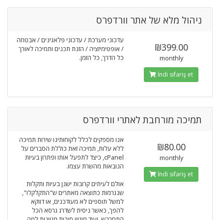
ניהול מלא של אתר וורדפרס
עדכוני מערכת / עדכוני פלאגינים / אבטחה
₪399.00
/ אופטימיזציה / הזנת תכנים ותמיכה לאורך
כל הדרך, כל הזמן.
monthly
İndi sifariş et
תמיכה מורחבת לאתרי וורדפרס
אנו מספקים לכלל לקוחותינו שירות תמיכה
₪80.00
ללא עלות, תמיכה זאת כוללת הסברים על
cPanel, כיצד לתפעל אותו ופתרון בעיות
monthly
הנובאות מהשרת עצמו.
İndi sifariş et
אולם לעיתים קרובות ישנן בעיות ותקלות
שנגרמות כתוצאה מאתרים ש"התקלקלו",
למשל תוספים לא מעודכנים, או דווקא
להפך, כאשר ניסית לשדרג גרסא הכל
התחרבש. ועוד מיגוון סיבות מגוונות למה