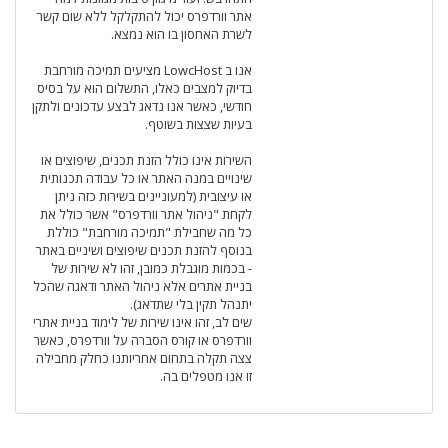
אתר וורדפרס יכול להתקלקל ללא שום קשר
לשרת האחסון בו הוא נמצא.
אנו ב LowcHost מציעים תמיכה מורחבת
בדיוק למצבים כאלו, התשלום הוא על בסיס
חודשי, כאשר אנו נדאג לבצע עדכונים ולתקן
בעיות שצצות בשוטף.
השירות אינו כולל הזנת תכנים, שיפוצים או
שינויים במנה האתר או כל עבודה תכנותית
או עיצובית (למעוניינים בשירות כזה ניתן
לקחת "ניהול אתר וורדפרס" אשר כולל את
כל מה שחבילת "תמיכה מורחבת" כוללת
בנוסף להזנת תכנים שיפוצים ושיניים באתר
- בכמות מוגבלת כמובן, זהו לא שירות של
בניית אתרים אלא ניהול האתר ודאגה שהכל
יתנהל תקין בלי שתדאג).
שים לב, זהו אינו שירות של לימוד בניית אתרי
וורדפרס או קורס הסברה על וורדפרס, כאשר
צצה תקלה בתחום אחריותנו כחלק מחבילה
זו אנו מטפלים בה.