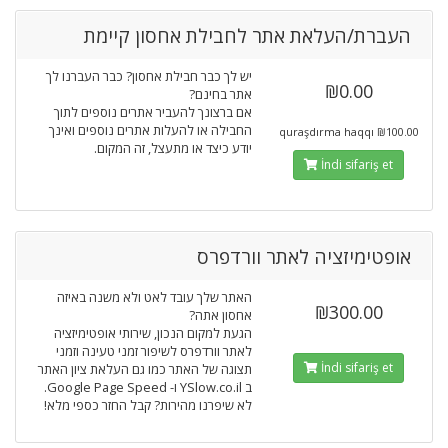
העברת/העלאת אתר לחבילת אחסון קיימת
יש לך כבר חבילת אחסון? כבר העברנו לך
₪0.00
אתר בחינם?
אם ברצונך להעביר אתרים נוספים לתוך
החבילה או להעלות אתרים נוספים ואינך
₪100.00 quraşdırma haqqı
יודע כיצד או מתעצל, זה המקום.
İndi sifariş et
אופטימיזציה לאתר וורדפרס
האתר שלך עובד לאט ולא משנה באיזה
₪300.00
אחסון אתה?
הגעת למקום הנכון, שירותי אופטימיזציה
לאתר וורדפרס לשיפור זמני טעינה וזמני
İndi sifariş et
תצוגה של האתר כמו גם העלאת ציון האתר
ב YSlow.co.il ו- Google Page Speed.
לא שיפרנו מהירות? קבל החזר כספי מלא!