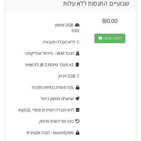
שבועיים התנסות ללא עלות
₪0.00
3GB
אחסון
SSD
הזמינו עכשיו
ללא הגבלה
תעבורה
הגנת WAF
– פיירוול אפליקטיבי
x2
מעבד Intel E5 @ 2.6GHz
2GB
זיכרון
SSL
תעודת בטיחות מתנה!
cPanel
ממשק ניהול
ללא הגבלה
דומיינים ומסדי mySQL
גיבוי יומי לשרת מרוחק
Imunify360
- הגנה אקטיבית