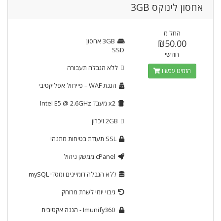
אחסון לינוקס 3GB
החל מ
3GB
אחסון
₪50.00
SSD
חודשי
ללא הגבלה
תעבורה
הזמינו עכשיו
הגנת WAF
– פיירוול אפליקטיבי
x2
מעבד Intel E5 @ 2.6GHz
2GB
זיכרון
SSL
תעודת בטיחות מתנה!
cPanel
ממשק ניהול
ללא הגבלה
דומיינים ומסדי mySQL
גיבוי יומי לשרת מרוחק
Imunify360
- הגנה אקטיבית