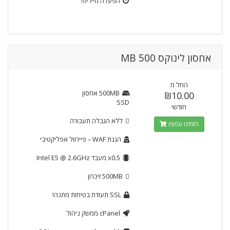
הפעלה מיידית!
אחסון לינוקס 500 MB
החל מ
500MB
אחסון
₪10.00
SSD
חודשי
ללא הגבלה
תעבורה
הזמינו עכשיו
הגנת WAF
– פיירוול אפליקטיבי
x0.5
מעבד Intel E5 @ 2.6GHz
500MB
זיכרון
SSL
תעודת בטיחות מתנה!
cPanel
ממשק ניהול