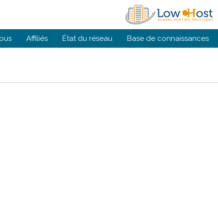
ous
Affiliés
État du réseau
Base de connaissances