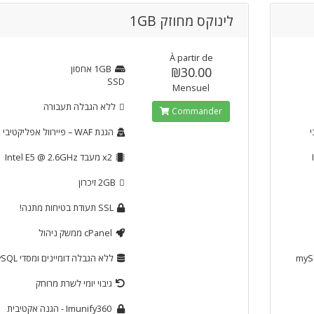
לינוקס מחוזק 1GB
À partir de
1GB
אחסון
₪30.00
SSD
Mensuel
ללא הגבלה
תעבורה
Commander
י
הגנת WAF
– פיירוול אפליקטיבי
x2
מעבד Intel E5 @ 2.6GHz
2GB
זיכרון
SSL
תעודת בטיחות מתנה!
cPanel
ממשק ניהול
ללא הגבלה
דומיינים ומסדי mySQL
גיבוי יומי לשרת מרוחק
Imunify360
- הגנה אקטיבית