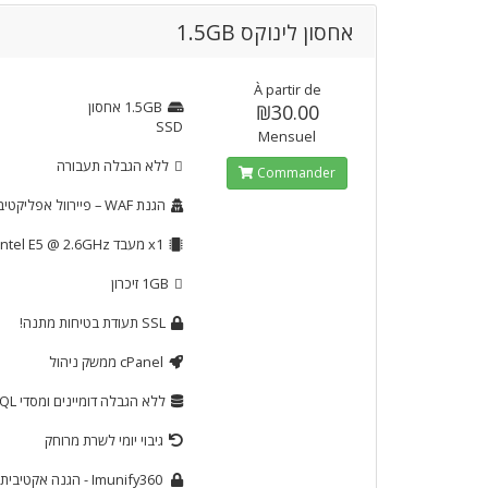
אחסון לינוקס 1.5GB
À partir de
1.5GB
אחסון
₪30.00
SSD
Mensuel
ללא הגבלה
תעבורה
Commander
הגנת WAF
– פיירוול אפליקטיב
x1
מעבד Intel E5 @ 2.6GHz
1GB
זיכרון
SSL
תעודת בטיחות מתנה!
cPanel
ממשק ניהול
ללא הגבלה
דומיינים ומסדי mySQL
גיבוי יומי לשרת מרוחק
Imunify360
- הגנה אקטיבית