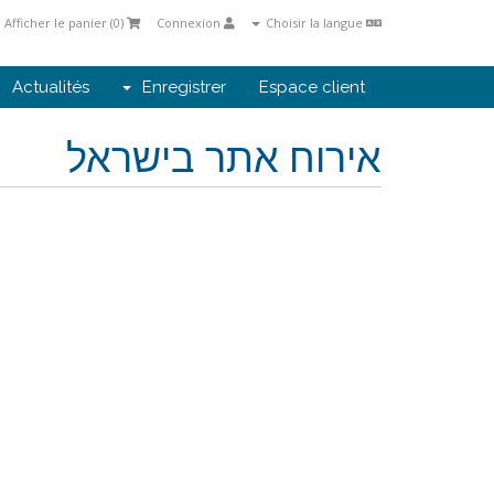
Afficher le panier (
0
)
Connexion
Choisir la langue
Actualités
Enregistrer
Espace client
אירוח אתר בישראל