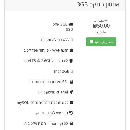
אחסון לינוקס 3GB
شروع از
3GB
אחסון
₪50.00
SSD
ماهانه
ללא הגבלה
תעבורה
سفارش دهید
הגנת WAF
– פיירוול אפליקטיבי
x2
מעבד Intel E5 @ 2.6GHz
2GB
זיכרון
SSL
תעודת בטיחות מתנה!
cPanel
ממשק ניהול
ללא הגבלה
דומיינים ומסדי mySQL
גיבוי יומי לשרת מרוחק
Imunify360
- הגנה אקטיבית