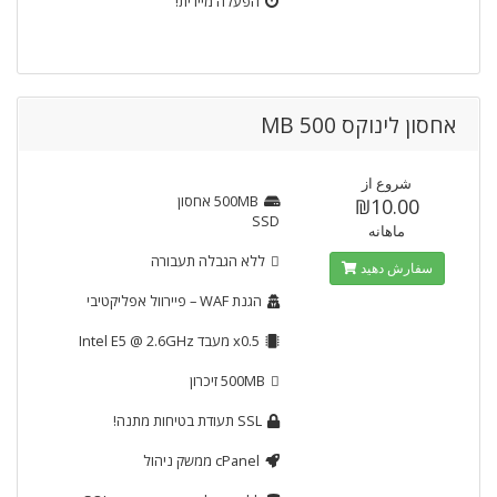
הפעלה מיידית!
אחסון לינוקס 500 MB
شروع از
500MB
אחסון
₪10.00
SSD
ماهانه
ללא הגבלה
תעבורה
سفارش دهید
הגנת WAF
– פיירוול אפליקטיבי
x0.5
מעבד Intel E5 @ 2.6GHz
500MB
זיכרון
SSL
תעודת בטיחות מתנה!
cPanel
ממשק ניהול