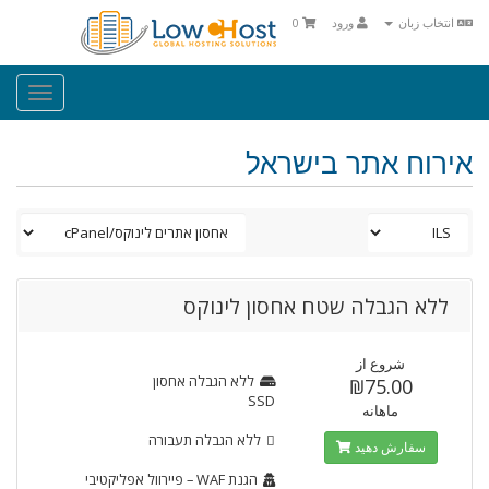
انتخاب زبان
ورود
0
oggle
ation
אירוח אתר בישראל
ללא הגבלה שטח אחסון לינוקס
شروع از
ללא הגבלה
אחסון
₪75.00
SSD
ماهانه
ללא הגבלה
תעבורה
سفارش دهید
הגנת WAF
– פיירוול אפליקטיבי