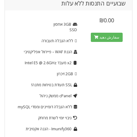
שבועיים התנסות ללא עלות
₪0.00
3GB
אחסון
SSD
سفارش دهید
ללא הגבלה
תעבורה
הגנת WAF
– פיירוול אפליקטיבי
x2
מעבד Intel E5 @ 2.6GHz
2GB
זיכרון
SSL
תעודת בטיחות מתנה!
cPanel
ממשק ניהול
ללא הגבלה
דומיינים ומסדי mySQL
גיבוי יומי לשרת מרוחק
Imunify360
- הגנה אקטיבית