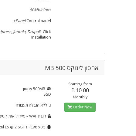
50Mbit
Port
cPanel
Control panel
press, Joomla, Drupal
1-Click
Installation
אחסון לינוקס 500 MB
Starting from
אחסון
500MB
₪10.00
SSD
Monthly
ללא הגבלה
תעבורה
Order Now
הגנת WAF
 פיירוול אפליקטיבי
מעבד Intel E5 @ 2.6GHz
x0.5