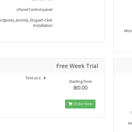
cPanel
Control panel
rdpress, Joomla, Drupal
1-Click
Installation
Word
Free Week Trial
Test us
)
Starting from
₪0.00
Order Now
–