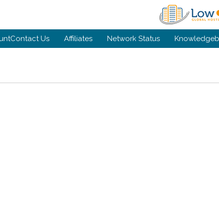
unt
Contact Us
Affiliates
Network Status
Knowledgeb