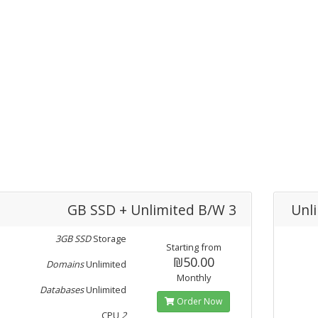
3 GB SSD + Unlimited B/W
Unl
3GB SSD
Storage
Starting from
₪50.00
Domains
Unlimited
Monthly
Databases
Unlimited
Order Now
CPU
2