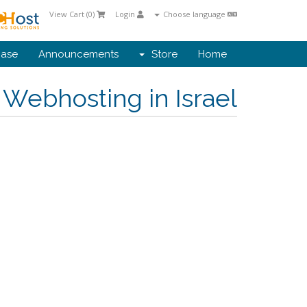
View Cart (
0
)
Login
Choose language
ase
Announcements
Store
Home
Webhosting in Israel