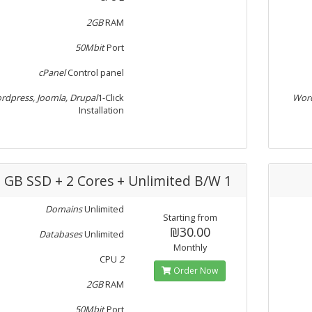
2GB
RAM
50Mbit
Port
cPanel
Control panel
rdpress, Joomla, Drupal
1-Click
Word
Installation
1 GB SSD + 2 Cores + Unlimited B/W
Domains
Unlimited
Starting from
₪30.00
Databases
Unlimited
Monthly
CPU
2
Order Now
2GB
RAM
50Mbit
Port