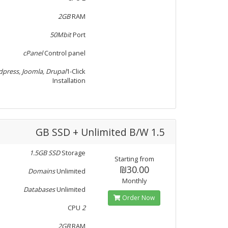
2GB
RAM
50Mbit
Port
cPanel
Control panel
press, Joomla, Drupal
1-Click
Installation
1.5 GB SSD + Unlimited B/W
1.5GB SSD
Storage
Starting from
₪30.00
Domains
Unlimited
Monthly
Databases
Unlimited
Order Now
CPU
2
2GB
RAM