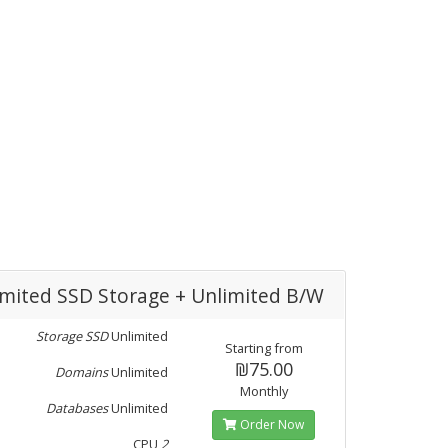
imited SSD Storage + Unlimited B/W
Storage SSD
Unlimited
Starting from
₪75.00
Domains
Unlimited
Monthly
Databases
Unlimited
Order Now
CPU
2