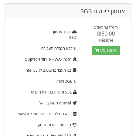
אחסון לינוקס 3GB
Starting from
3GB
אחסון
₪50.00
SSD
Měsíčně
ללא הגבלה
תעבורה
Objednat
הגנת WAF
– פיירוול אפליקטיבי
x2
מעבד Intel E5 @ 2.6GHz
2GB
זיכרון
SSL
תעודת בטיחות מתנה!
cPanel
ממשק ניהול
ללא הגבלה
דומיינים ומסדי mySQL
גיבוי יומי לשרת מרוחק
Imunify360
- הגנה אקטיבית