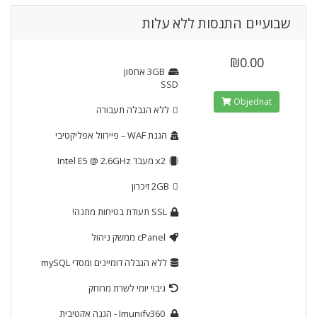
שבועיים התנסות ללא עלות
₪0.00
3GB
אחסון
SSD
Objednat
ללא הגבלה
תעבורה
הגנת WAF
– פיירוול אפליקטיבי
x2
מעבד Intel E5 @ 2.6GHz
2GB
זיכרון
SSL
תעודת בטיחות מתנה!
cPanel
ממשק ניהול
ללא הגבלה
דומיינים ומסדי mySQL
גיבוי יומי לשרת מרוחק
Imunify360
- הגנה אקטיבית