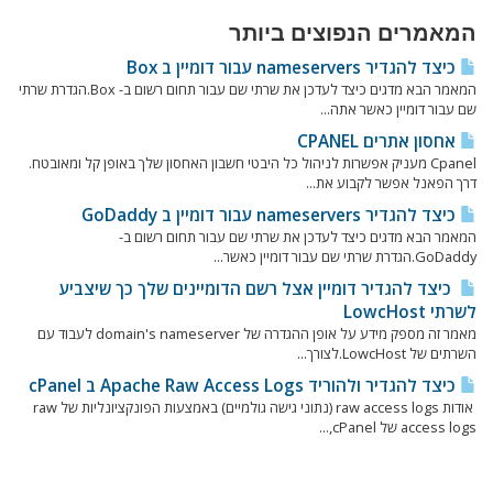
המאמרים הנפוצים ביותר
כיצד להגדיר nameservers עבור דומיין ב Box
המאמר הבא מדגים כיצד לעדכן את שרתי שם עבור תחום רשום ב- Box.הגדרת שרתי
שם עבור דומיין כאשר אתה...
אחסון אתרים CPANEL
Cpanel מעניק אפשרות לניהול כל היבטי חשבון האחסון שלך באופן קל ומאובטח.
דרך הפאנל אפשר לקבוע את...
כיצד להגדיר nameservers עבור דומיין ב GoDaddy
המאמר הבא מדגים כיצד לעדכן את שרתי שם עבור תחום רשום ב-
GoDaddy.הגדרת שרתי שם עבור דומיין כאשר...
כיצד להגדיר דומיין אצל רשם הדומיינים שלך כך שיצביע
לשרתי LowcHost
מאמר זה מספק מידע על אופן ההגדרה של domain's nameserver לעבוד עם
השרתים של LowcHost.לצורך...
כיצד להגדיר ולהוריד Apache Raw Access Logs ב cPanel
אודות raw access logs (נתוני גישה גולמיים) באמצעות הפונקציונליות של raw
access logs של cPanel,...