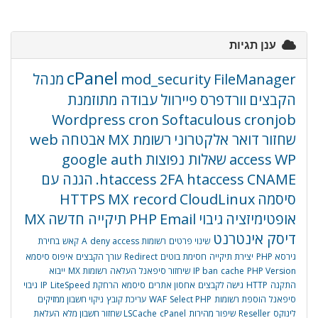
ענן תגיות
cPanel
FileManager
mod_security
מנהל
הקבצים
וורדפרס
פיירוול
עבודה מתוזמנת
Wordpress
cron
Softaculous
cronjob
שחזור
דואר אלקטרוני
רשומת MX
אבטחה
web
WP
access
שאלות נפוצות
google auth
CNAME
htaccess
2FA
.htaccess
הגנה עם
סיסמה
CloudLinux
MX record
HTTPS
אופטימיזציה
גיבוי
Email
PHP
תיקייה חדשה
MX
דיסק אינטרנט
שינוי פרטים
רשומות A
deny access
קאש
בחירת
גירסא PHP
יצירת תיקייה
חסימת בוטים
Redirect
עורך הקבצים
איפוס סיסמא
PHP Version
cache
IP ban
שיחזור סיפאנל
העלאה
רשומות MX
ייבוא
התקנה
HTTP
גישה לקבצים
אחסון אתרים
סיסמא
הרחקת IP
LiteSpeed
גיבוי
סיפאנל
הוספת רשומות
Select PHP
WAF
עריכת קובץ
ניקוי חשבון ממזיקים
לינוקס
Reseller
שיפור מהירות
cPanel שחזור חשבון מלא
LSCache
העלאת