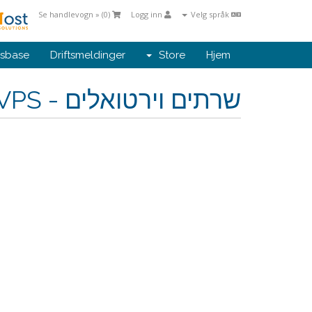
Se handlevogn » (
0
)
Logg inn
Velg språk
sbase
Driftsmeldinger
Store
Hjem
שרתים וירטואלים - VPS