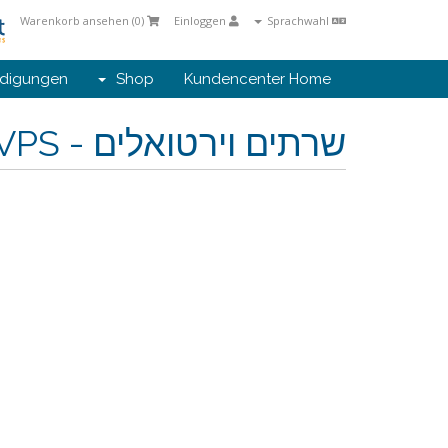
Warenkorb ansehen (
0
)
Einloggen
Sprachwahl
digungen
Shop
Kundencenter Home
שרתים וירטואלים - VPS