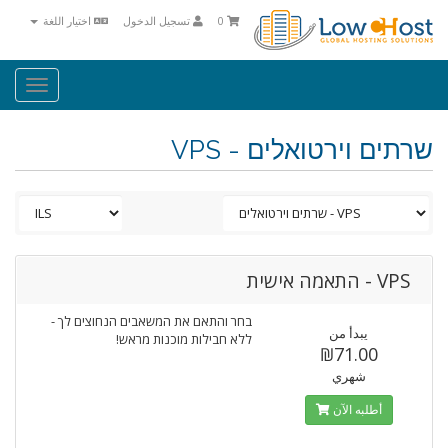
0
تسجيل الدخول
اختيار اللغة
Toggle
igation
שרתים וירטואלים - VPS
VPS - התאמה אישית
בחר והתאם את המשאבים הנחוצים לך -
يبدأ من
ללא חבילות מוכנות מראש!
₪71.00
شهري
أطلبه الآن