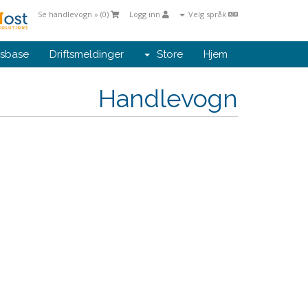
Se handlevogn » (
0
)
Logg inn
Velg språk
sbase
Driftsmeldinger
Store
Hjem
Handlevogn