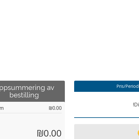
Pris/Perio
ppsummering av
bestilling
Di
um
₪0.00
₪0.00