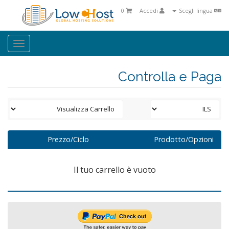
0
Accedi
Scegli lingua
oggle
ation
Controlla e Paga
Prezzo/Ciclo
Prodotto/Opzioni
Il tuo carrello è vuoto