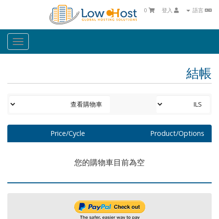
0
登入
語言
oggle
ation
結帳
Price/Cycle
Product/Options
您的購物車目前為空