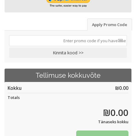
Apply Promo Code
Kinnita kood >>
Tellimuse kokkuvõte
Kokku
₪0.00
Totals
₪0.00
Tänaseks kokku