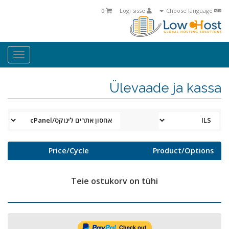
0
Logi sisse
Choose language
oggle
ation
Ülevaade ja kassa
Price/Cycle
Product/Options
Teie ostukorv on tühi