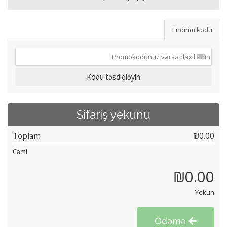
Endirim kodu
Kodu təsdiqləyin
Sifariş yekunu
Toplam
₪0.00
Cəmi
₪0.00
Yekun
Ödəmə