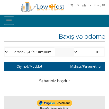
0
Giriş
Dil seç
oggle
ation
Baxış və ödəmə
Qiymət/Müddət
Məhsul/Parametrlər
Səbətiniz boşdur