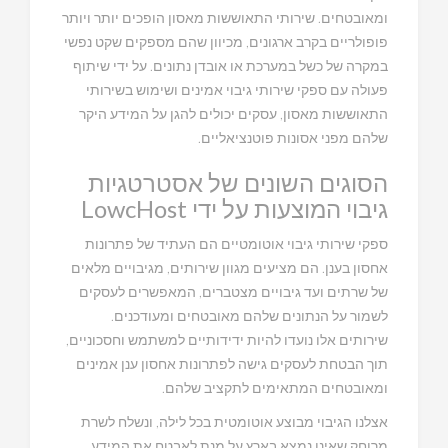
ומאובטחים. שירותי התאוששות מאסון הופכים יותר ויותר
פופולריים בקרב ארגונים, מכיוון שהם מספקים שקט נפשי
במקרה של כשל במערכת או אובדן נתונים. על ידי שיתוף
פעולה עם ספקי שירותי גיבוי אמינים ושימוש בשירותי
התאוששות מאסון, עסקים יכולים להגן על המידע היקר
שלהם מפני אסונות פוטנציאליים.
הסוגים השונים של אסטרטגיות
גיבוי המוצעות על ידי LowcHost
ספקי שירותי גיבוי אוטומטיים הם העתיד של פתרונות
אחסון בענן. הם מציעים מגוון שירותים, מגיבויים מלאים
של שרתים ועד גיבויים מצטברים, המאפשרים לעסקים
לשמור על הנתונים שלהם מאובטחים ומעודכנים.
שירותים אלו נועדו להיות ידידותיים למשתמש וחסכוניים,
תוך הבטחת לעסקים גישה לפתרונות אחסון ענן אמינים
ומאובטחים המתאימים לתקציב שלהם.
אצלנו הגיבוי מבוצע אוטומטית בכל לילה, ונשלח לשרת
מרוחק שאינו נמצא בארץ על מנת לאבטח את המידע