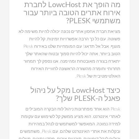
מה הופך את LowcHost לחברת
אירוח אתרים הטובה ביותר עבור
משתמשי PLESK?
מציאת חברת אחסון אתרים נכונה יכולה להיות משימה לא
פשוטה. עם כל כך הרבה אפשרויות זמינות, קל להיות
מוצף. אבל אל תדאג! עם המומחיות שלנו באירוח Plesk
הטוב ביותר, אתה יכול להיות סמוך ובטוח שהאתר שלך
יתארח בצורה מאובטחת ומהימנה. אנו נספק לך תמחור
תחרותי וחומרה מהשורה הראשונה לחוויית האירוח
האולטימטיבית של Plesk.
כיצד LowcHost מקל על ניהול
פאנל ה-PLESK שלך?
Plesk הוא אחד מפתרונות ניהול לוח הבקרה המובילים
לאתרי אינטרנט. הוא מציע ממשק קל לשימוש עם עקומת
למידה נמוכה, המאפשר למשתמשים לנהל במהירות
ובקלות את אתרי האינטרנט שלהם. עם Plesk, משתמשים
יכולים לנהל דומיינים, תוכניות אירוח, מסדי נתונים, מיילים