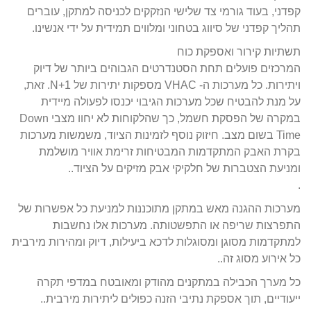
קפדני, בעוד גורמי צד שלישי הנזקקים לכניסה למתקן, עוברים
תהליך קפדני של סיווג בטחוני ומלווים תמידית על ידי אנשינו.
תשתיות קירור ואספקת כוח
המרכזים פועלים תחת הסטנדרטים הגבוהים ביותר של דיוק
ויתירות. כל מערכות ה- VHAC מספקות יתירות של N+1. זאת,
על מנת להבטיח שכל מערכות הגיבוי יכנסו לפעולה מיידית
במקרה של הפסקת חשמל, כך שהלקוחות לא יחוו מצבי Down
Time בשום מצב. חיזוק נוסף לזמינות הציוד, משמשות מערכות
בקרת האבק המתקדמות המבטיחות זרימת אוויר מושלמת
ומניעת הצטברות של חלקיקי אבק מזיקים על הציוד..
.
מערכות ההגנה מאש במתקן מתוכננות למניעת כל אפשרות של
התפרצות שריפה או התפשטותה. מערכות אלו נחשבות
למתקדמות מסוגן ומסוגלות לדכא ביעילות, דיוק ומהירות מירבית
כל אירוע מסוג זה..
כל מערך הכבילה במתקנים מהודק ומאובטח במדפי תקרה
ייעודיים, תוך אספקת נתיבי הזנה כפולים ליתירות מירבית..