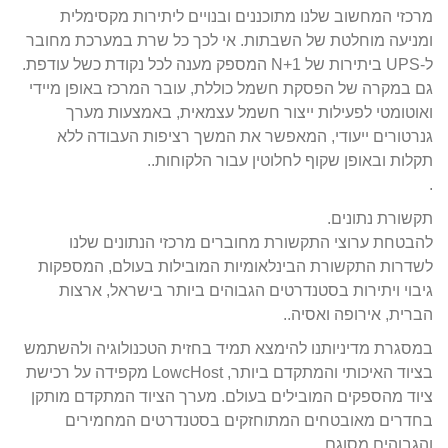
מרכזי המחשוב שלנו מתוכננים ובנויים ליתירות מקסימלית
ומניעה מוחלטת של השבתות. אי לכך כל שרת במערכת מחובר
ל-UPS ביתירות של N+1 המספק מענה לכל נקודת כשל עודפת.
גם במקרה של הפסקת חשמל כוללת, עובר המרכז באופן מיידי
ואוטומטי לפעילות ייצור חשמל עצמאית, באמצעות מערך
גנרטורים ייעודי, המאפשר את המשך רציפות העבודה ללא
תקלות ובאופן שקוף לחלוטין עבור הלקוחות..
.
תקשורת נתונים.
להבטחת ערוצי התקשורת מחוברים מרכזי הנתונים שלנו
לשדרות התקשורת הבינלאומיות המובילות בעולם, המספקות
גיבוי ויתירות בסטנדרטים הגבוהים ביותר בישראל, ארצות
הברית, אירופה ואסיה..
במסגרת מדיניותנו להימצא תמיד בחזית הטכנולוגיה ולהשתמש
בציוד האיכותי והמתקדם ביותר, LowcHost מקפידה על רכישת
ציוד מהספקים המובילים בעולם. מערך הציוד המתקדם מותקן
בחדרים מאובטחים המתוחזקים בסטנדרטים המחמירים
והגבוהים מסוגם.