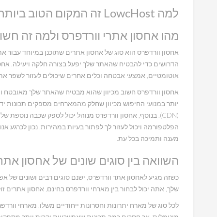
למה LowcHost זה המקום הטוב ביותר לאחסון אתר הוורדפרס שלך?
מהו אחסון אתרי וורדפרס ולמה זה חשו
אחסון וורדפרס הוא סוג של אחסון אתרים שתוכנן במיוחד עבור א
הדרושים כדי להבטיח שהאתר שלך יפעל בצורה חלקה ויעילה. אחסון
אוטומטיים, אמצעי אבטחה וכלים אחרים שיכולים לעזור לשפר את
אחסון וורדפרס חשוב מכיוון שהוא מבטיח שהאתר שלך מאובטח ופוע
(CDN). בנוסף, אחסון וורדפרס מנוהל יכול לספק שכבה נוספת
הפלטפורמה ויכול לעזור לך לפתור בעיות במהירות. נכון לכרגע אנ
מענה ותמיכה בכל עת.
השוואה בין סוגים שונים של אחסון אתר
כשזה מגיע לאחסון אתר וורדפרס, ישנם סוגים רבים ושונים של אפ
שלך, אתה יכול לבחור בין מארחי וורדפרס בחינם, אחסון אתרים זול, 
לכל סוג של מארח יתרונות וחסרונות ייחודיים משלו. מארחי וורד
מינימלית, אך חסרים כמה תכונות שאפשרויות יקרות יותר מספקות.