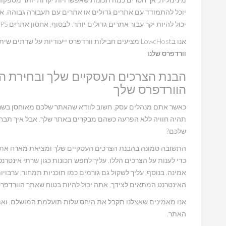
יוכל להתמודד עם אתרים גדולים או אתרים עם תעבורה גבוהה. א
יכול להיות יקר עבור אתרים גדולים יותר. לבסוף, אחסון אתרים VPS מספק משאבים ייעודיים במחיר סביר.
אנו בLowcHost מציעים חבילות וורדפרס ייעודיות על שרתים שיתוייפ במחירים נוחים,
וורדפרס שלנו
הבנת הצרכים העסקיים שלך ובחירת 
הוורדפרס שלך
כאשר אתם מנהלים עסק, חשוב לוודא שהאתר שלכם מאוחסן בשרת 
תהיה חוויה ללא הפרעה כשהם מבקרים באתר שלך. אבל איך תבח
שלכם?
התשובה טמונה בהבנת הצרכים העסקיים שלך ומציאת מארח אתרי
כדי לענות על הצרכים הללו. עליך לחפש תכונות כגון שרתי אינטרנ
אמינה. בנוסף, עליך לשקול גם גורמים כמו תוכניות תמחור, ערבוי
האינטרנט המתאים לצידך, אתה יכול להיות בטוח שאתר הוורדפרס
אנו מאמינים שאצלנו תקבל את היחס עלות תועלמת המושלם, ואת
האתר.