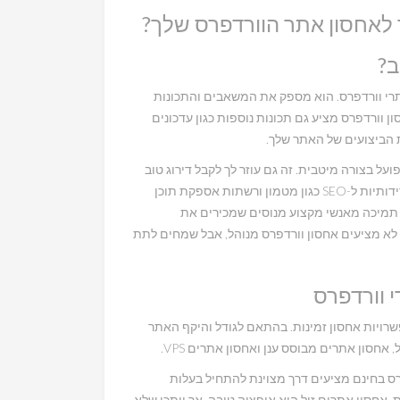
ב?
תרי וורדפרס. הוא מספק את המשאבים והתכונות
 וורדפרס מציע גם תכונות נוספות כגון עדכונים
 הביצועים של האתר שלך.
ל בצורה מיטבית. זה גם עוזר לך לקבל דירוג טוב
יותר במנועי החיפוש מכיוון שחלק מהמארחים מספקים תכונות ידידותיות ל-SEO כגון מטמון ורשתות אספקת תוכן
 של תמיכה מאנשי מקצוע מנוסים שמכירים את
ו לא מציעים אחסון וורדפרס מנוהל, אבל שמחים לתת
י וורדפרס
שרויות אחסון זמינות. בהתאם לגודל והיקף האתר
אחסון אתרים מבוסס ענן ואחסון אתרים VPS.
פרס בחינם מציעים דרך מצוינת להתחיל בעלות
 אחסון אתרים זול הוא אופציה טובה, אך ייתכן שלא