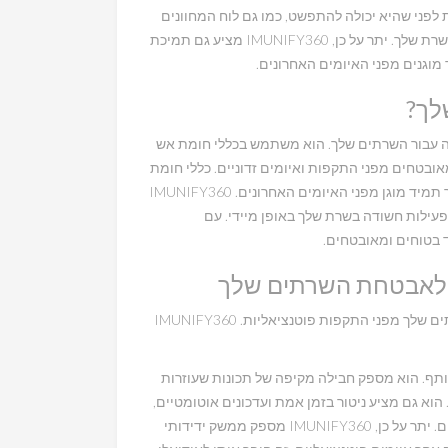
סום פעילות זדונית לפני שהיא יכולה להתפשט, כמו גם לוח המחוונים
האינטואיטיבי שלו שנותן לך תובנות בזמן אמת על הביצועים של השרת שלך. יתר על כן, IMUNIFY360 מציע גם תמיכת
עוצמה עבור השרתים שלך. הוא משתמש בכללי חומת אש
ובטחים מפני התקפות ואיומים זדוניים. כללי חומת
האש מתעדכנים כל הזמן, כך שאתה יכול להיות בטוח שהשרת שלך תמיד מוגן מפני האיומים האחרונים. IMUNIFY360
פעילות חשודה בשרת שלך באופן מיידי. עם
ככל שאיומי אבטחת הסייבר ממשיכים לגדול, חשוב להגן על השרתים שלך מפני התקפות פוטנציאליות. IMUNIFY360
ים משותף. הוא מספק חבילה מקיפה של תכונות שעוזרות
. הוא גם מציע ניטור בזמן אמת ועדכונים אוטומטיים,
המבטיחים שהשרת שלך תמיד מעודכן בתיקוני האבטחה האחרונים. יתר על כן, IMUNIFY360 מספק ממשק ידידותי