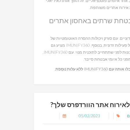
ר איומים פוטנציאליים. זה הופך אותו לאידיאלי
אירוח אתרים משותפת.
IMUNIFY3 חיוני לאבטחת שרתים באחסון אתרים
דוניים. עם סורק ויכולות ההסרה האוטומטיות של
תוכנות זדוניות, אתה יכול להיות בטוח שהשרתים שלך בטוחים מכל פעילות זדונית. בנוסף, IMUNIFY360 מציע גם
גרסת ניסיון בחינם של אנטי וירוס לשרת, כך שתוכל לבדוק את התכונות לפני שתתחייב לתוכנית מנוי. עם IMUNIFY360,
ני כל איומי אבטחת סייבר.
ם
05/02/2023