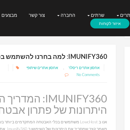
תרים
שרתים
החברה
צור קשר
מבצעים
Month:
February 2023
איזור לקוחות
IMUNIFY360: למה בחרנו להשתמש בפתרון אבטחה זה ב LowcHost
אחסון אתרים ריסלר
,
אחסון אתרים שיתופי
No Comments
IMUNIFY360: ה
היתרונות של פתרון אבטח
אנו ב LowcHost משתמשים בכלי האבטחה המתקדמים ביות
מאמר קצר שמסביר את היתרונות של השימוש ב Imunify360, את/ה מקבל את כלול עם החיבלה ללא כל עלות נוספת.