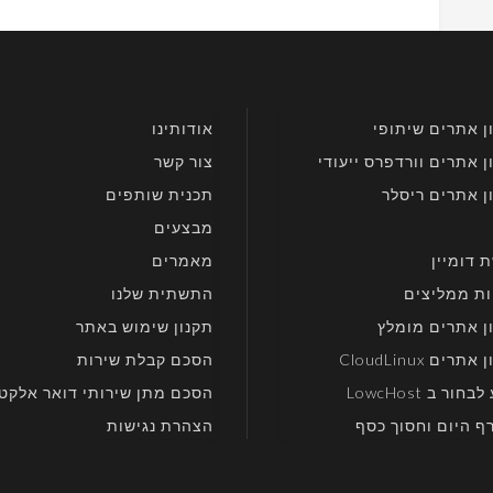
ן אתרים שיתופי
אודותינו
 אתרים וורדפרס ייעודי
צור קשר
ן אתרים ריסלר
תכנית שותפים
מבצעים
 דומיין
מאמרים
ות ממליצים
התשתית שלנו
ן אתרים מומלץ
תקנון שימוש באתר
רים CloudLinux
הסכם קבלת שירות
חור ב LowcHost
הסכם מתן שירותי דואר אלקטר
ף היום וחסוך כסף
הצהרת נגישות