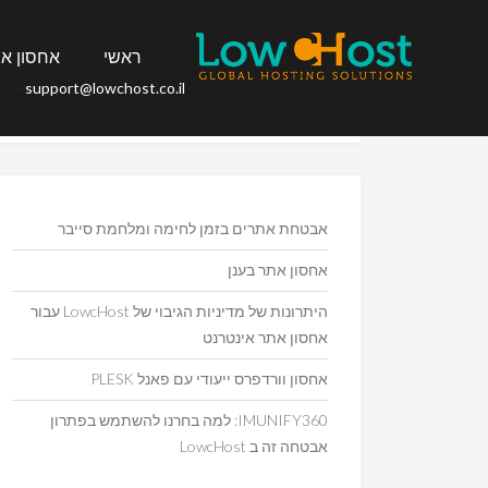
ראשי
אחסון א
Search
support@lowchost.co.il
Search
for:
אבטחת אתרים בזמן לחימה ומלחמת סייבר
אחסון אתר בענן
היתרונות של מדיניות הגיבוי של LowcHost עבור
אחסון אתר אינטרנט
אחסון וורדפרס ייעודי עם פאנל PLESK
IMUNIFY360: למה בחרנו להשתמש בפתרון
אבטחה זה ב LowcHost