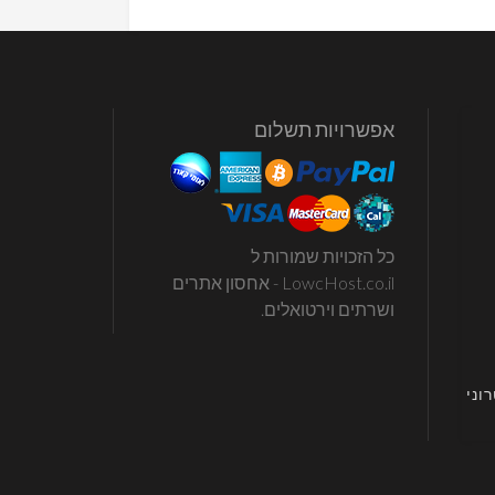
אפשרויות תשלום
כל הזכויות שמורות ל
LowcHost.co.il - אחסון אתרים
ושרתים וירטואלים.
וני