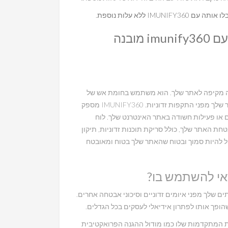
כל חבילות הריסלר שלנו מגיעות גם כן עם imunify360 מובנה
הגנה מקיפה לאתר שלך. הוא משתמש בחומת אש של
יישומי אינטרנט ובהגנה מפני תוכנות זדוניות כדי לאבטח את האתר שלך מפני התקפות זדוניות. IMUNIFY360 מספק
ם או פעילות חשודה באתר האינטרנט שלך. לוח
חת האתר שלך, כולל סריקת תוכנות זדוניות, תיקון
סימת תנועה זדונית. עם IMUNIFY360, אתה יכול להיות סמוך ובטוח שהאתר שלך בטוח ומאובטח
השרתים שלך מפני איומים זדוניים וסיכוני אבטחה אחרים.
ופך אותו לפתרון אידיאלי לעסקים בכל הגדלים.
כונות המתקדמות שלו כמו מודול ההגנה הפרואקטיבית