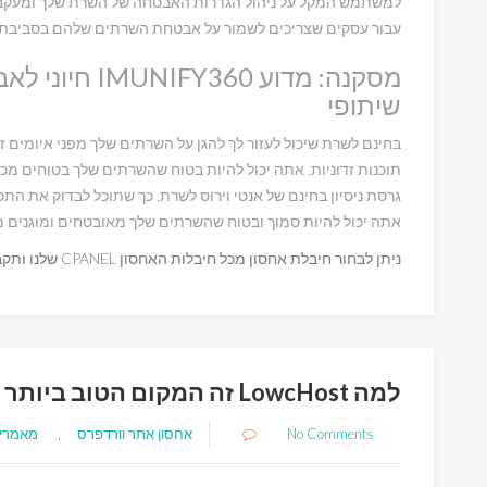
למשתמש המקל על ניהול הגדרות האבטחה של השרת שלך ומעקב אח
עבור עסקים שצריכים לשמור על אבטחת השרתים שלהם בסביבת 
מסקנה: מדוע 60
שיתופי
בחינם לשרת שיכול לעזור לך להגן על השרתים שלך מפני איומים ז
אתה יכול להיות סמוך ובטוח שהשרתים שלך מאובטחים ומוגנים מפ
ניתן לבחור חיבלת אחסון מכל חיבלות האחסון CPANEL שלנו ותקבלו אותה עם IMUNIFY360 ללא עלות נוספת.
למה LowcHost זה המקום הטוב ביותר לאירוח אתר הוורדפרס שלך?
No Comments
אחסון אתר וורדפרס
,
מאמרי