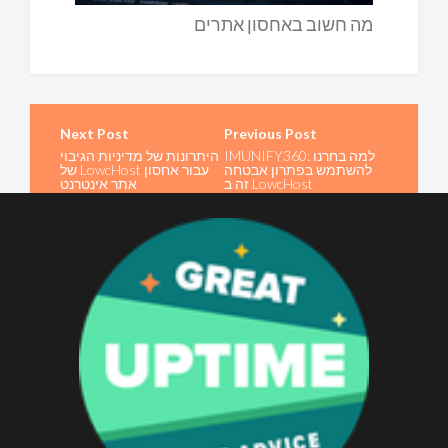
מה חשוב באחסון אתרים
ost
ion
IMUNIFY360: למה בחרנו
היתרונות של מדיניות הגיבוי
להשתמש בפתרון אבטחה
של LowcHost עבור אחסון
זה ב LowcHost
אתר אינטרנט