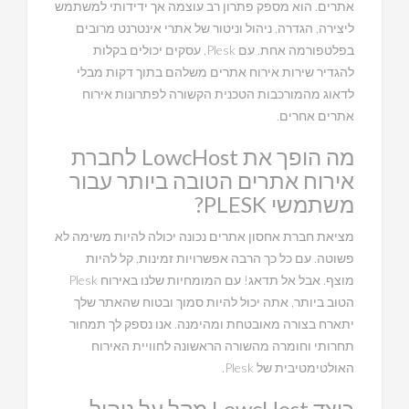
אתרים. הוא מספק פתרון רב עוצמה אך ידידותי למשתמש
ליצירה, הגדרה, ניהול וניטור של אתרי אינטרנט מרובים
בפלטפורמה אחת. עם Plesk, עסקים יכולים בקלות
להגדיר שירות אירוח אתרים משלהם בתוך דקות מבלי
לדאוג מהמורכבות הטכנית הקשורה לפתרונות אירוח
אתרים אחרים.
מה הופך את LowcHost לחברת
אירוח אתרים הטובה ביותר עבור
משתמשי PLESK?
מציאת חברת אחסון אתרים נכונה יכולה להיות משימה לא
פשוטה. עם כל כך הרבה אפשרויות זמינות, קל להיות
מוצף. אבל אל תדאג! עם המומחיות שלנו באירוח Plesk
הטוב ביותר, אתה יכול להיות סמוך ובטוח שהאתר שלך
יתארח בצורה מאובטחת ומהימנה. אנו נספק לך תמחור
תחרותי וחומרה מהשורה הראשונה לחוויית האירוח
האולטימטיבית של Plesk.
כיצד LowcHost מקל על ניהול