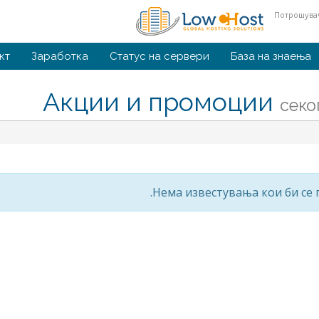
Потрошувач
кт
Заработка
Статус на сервери
База на знаења
Акции и промоции
секо
Нема известувања кои би се 