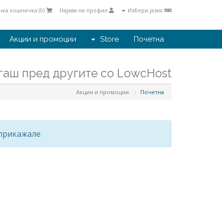
ка кошничка (
0
)
Најава на профил
Избери јазик
Акции и промоции
Store
Почетна
гаш пред другите со LowcHost
Акции и промоции
Почетна
прикажале.