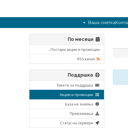
Ваша сметка
Конта
По месеци
Постари акции и промоции...
RSS канал
Поддршка
Тикети за поддршка
Акции и промоции
База на знаења
Превземања
Статус на сервери