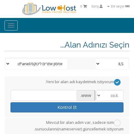
0
Giriş
Dil seçin
oggle
ation
Alan Adınızı Seçin...
Yeni bir alan adı kaydetmek istiyorum.
www.
Kontrol Et
Mevcut bir alan adım var, sadece isim
sunucularını(nameserver) güncellemek istiyorum.