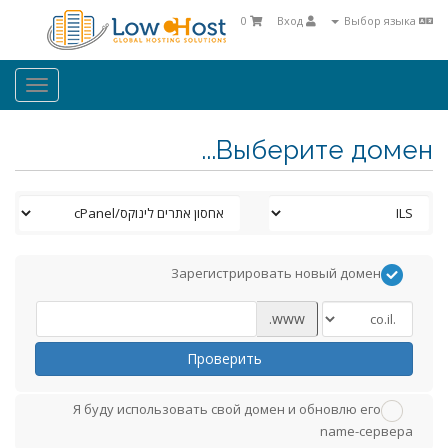
0
Вход
Выбор языка
oggle
ation
Выберите домен...
Зарегистрировать новый домен
www.
Проверить
Я буду использовать свой домен и обновлю его
name-сервера