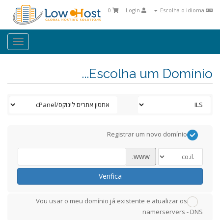
0
Login
Escolha o idioma
oggle
ation
Escolha um Domínio...
Registrar um novo domínio
www.
Verifica
Vou usar o meu domínio já existente e atualizar os
namerservers - DNS