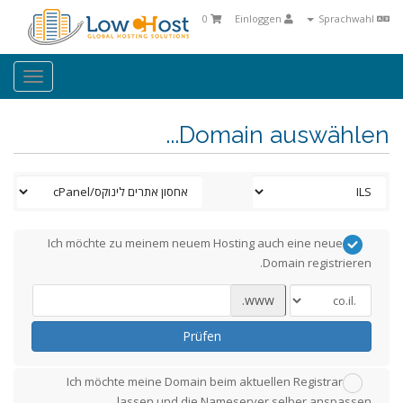
0
Einloggen
Sprachwahl
oggle
ation
Domain auswählen...
Ich möchte zu meinem neuem Hosting auch eine neue
Domain registrieren.
www.
Prüfen
Ich möchte meine Domain beim aktuellen Registrar
lassen und die Nameserver selber anspassen.