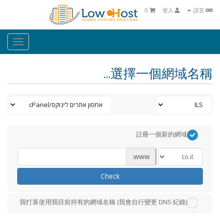
0
登入
語言
oggle
ation
選擇一個網域名稱...
註冊一個新的網域
www.
Check
我打算使用我目前持有的網域名稱 (我會自行變更 DNS 紀錄)