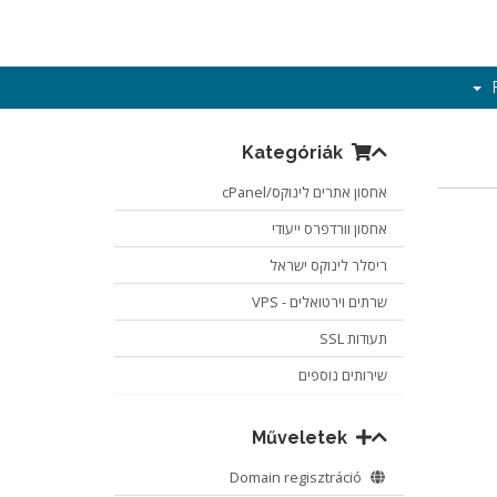
Kategóriák
אחסון אתרים לינוקס/cPanel
אחסון וורדפרס ייעודי
ריסלר לינוקס ישראל
שרתים וירטואלים - VPS
תעודות SSL
שירותים נוספים
Műveletek
Domain regisztráció