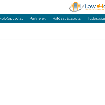
Fiók
Kapcsolat
Partnerek
Hálózat állapota
Tudásbázi