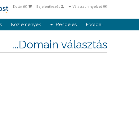
Kosár (
0
)
Bejelentkezés
Válasszon nyelvet
s
Közlemények
Rendelés
Főoldal
Domain választás...