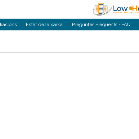
iliacions
Estat de la xarxa
Preguntes Freqüents - FAQ