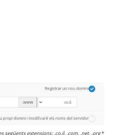
Registrar un nou domini
www.
meu propi domini i modificaré els noms del servidor
 següents extensions: .co.il, .com, .net, .org
*