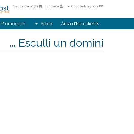
Veure Carro (
0
)
Entrada
Choose language
Promocions
Store
Àrea d'Inici clients
Esculli un domini ...