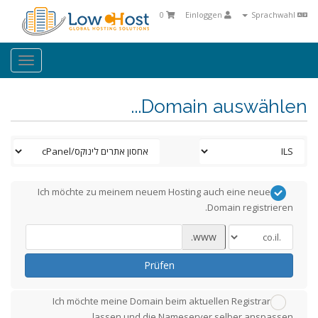
0
Einloggen
Sprachwahl
oggle
ation
Domain auswählen...
Ich möchte zu meinem neuem Hosting auch eine neue
Domain registrieren.
www.
Prüfen
Ich möchte meine Domain beim aktuellen Registrar
lassen und die Nameserver selber anspassen.