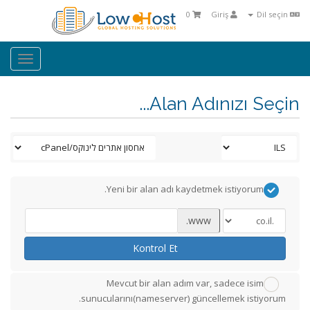
0
Giriş
Dil seçin
oggle
ation
Alan Adınızı Seçin...
Yeni bir alan adı kaydetmek istiyorum.
www.
Kontrol Et
Mevcut bir alan adım var, sadece isim
sunucularını(nameserver) güncellemek istiyorum.