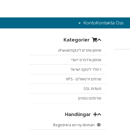
Konto
Kontakta Oss
Kategorier
אחסון אתרים לינוקס/cPanel
אחסון וורדפרס ייעודי
ריסלר לינוקס ישראל
שרתים וירטואלים - VPS
תעודות SSL
שירותים נוספים
Handlingar
Registrera en ny domän