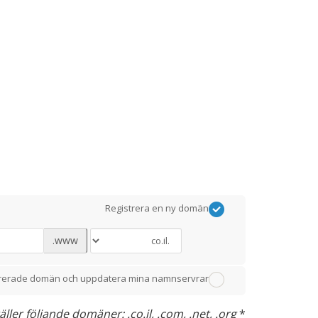
Registrera en ny domän
www.
istrerade domän och uppdatera mina namnservrar
er följande domäner: .co.il, .com, .net, .org
*