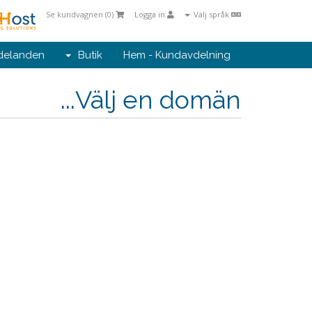
Se kundvagnen (
0
)
Logga in
Välj språk
delanden
Butik
Hem - Kundavdelning
Välj en domän...