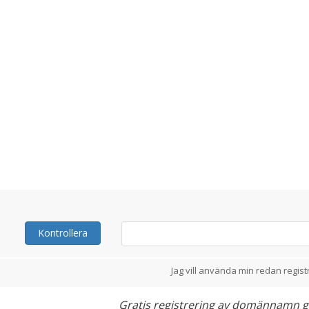
Kontrollera
Jag vill använda min redan reg
Gratis registrering av domännamn gäll