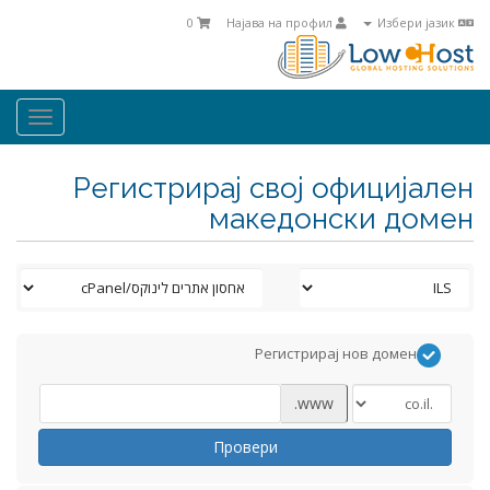
0
Најава на профил
Избери јазик
oggle
ation
Регистрирај свој официјален
македонски домен
Регистрирај нов домен
www.
Провери