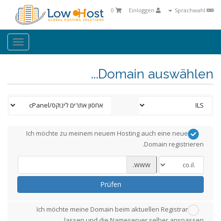
0
Einloggen
Sprachwahl
oggle
ation
Domain auswählen...
Ich möchte zu meinem neuem Hosting auch eine neue
Domain registrieren.
www.
Prüfen
Ich möchte meine Domain beim aktuellen Registrar
lassen und die Nameserver selber anspassen.