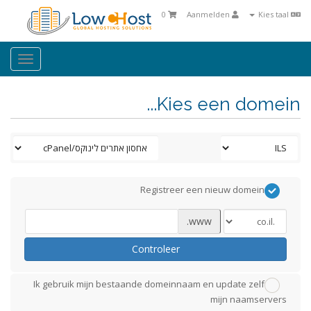
0
Aanmelden
Kies taal
oggle
ation
Kies een domein...
Registreer een nieuw domein
www.
Controleer
Ik gebruik mijn bestaande domeinnaam en update zelf
mijn naamservers