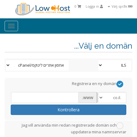
0
Logga in
Välj språk
oggle
ation
Välj en domän...
Registrera en ny domän
www.
Kontrollera
Jag vill använda min redan registrerade domän och
uppdatera mina namnservrar