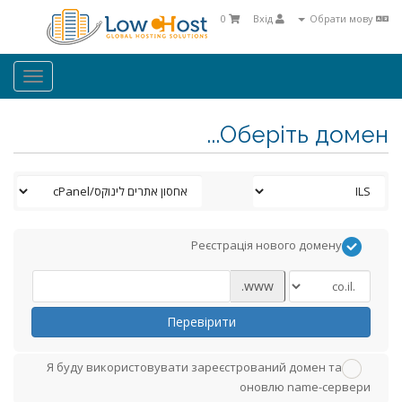
0
Вхід
Обрати мову
oggle
ation
Оберіть домен...
Реєстрація нового домену
www.
Перевірити
Я буду використовувати зареєстрований домен та
оновлю name-сервери