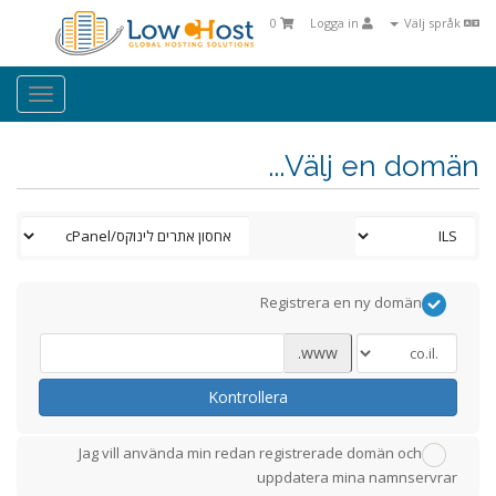
0
Logga in
Välj språk
oggle
ation
Välj en domän...
Registrera en ny domän
www.
Kontrollera
Jag vill använda min redan registrerade domän och
uppdatera mina namnservrar