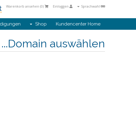
Warenkorb ansehen (
0
)
Einloggen
Sprachwahl
digungen
Shop
Kundencenter Home
Domain auswählen...