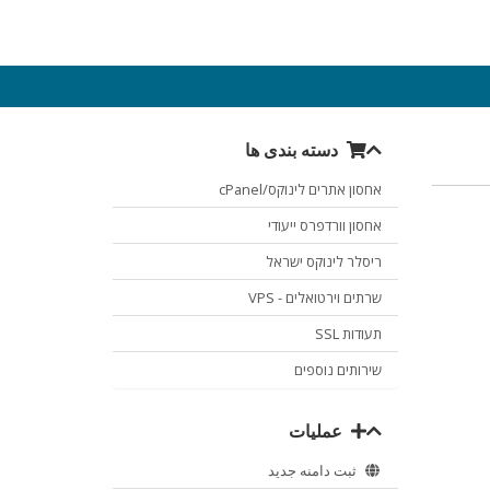
دسته بندی ها
אחסון אתרים לינוקס/cPanel
אחסון וורדפרס ייעודי
ריסלר לינוקס ישראל
שרתים וירטואלים - VPS
תעודות SSL
שירותים נוספים
عملیات
ثبت دامنه جدید