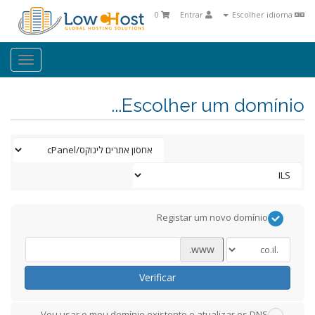
0
Entrar
Escolher idioma
oggle
ation
Escolher um domínio...
Registar um novo domínio
www.
Verificar
Vou usar o meu domínio existente e atualizar os DNS