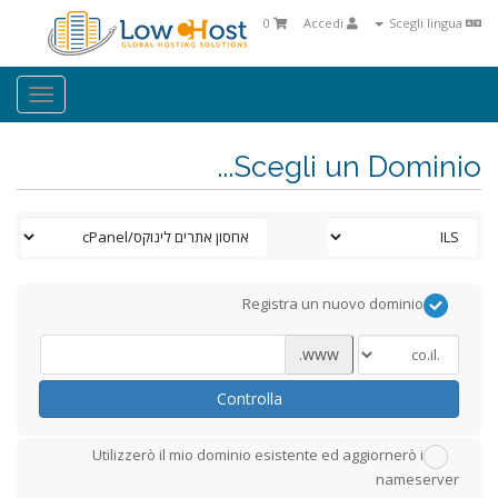
0
Accedi
Scegli lingua
oggle
ation
Scegli un Dominio...
Registra un nuovo dominio
www.
Controlla
Utilizzerò il mio dominio esistente ed aggiornerò i
nameserver