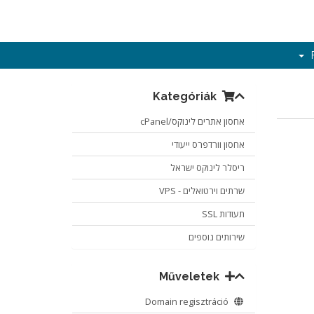
Kategóriák
אחסון אתרים לינוקס/cPanel
אחסון וורדפרס ייעודי
ריסלר לינוקס ישראל
שרתים וירטואלים - VPS
תעודות SSL
שירותים נוספים
Műveletek
Domain regisztráció