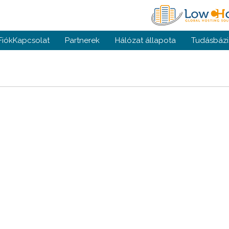
Fiók
Kapcsolat
Partnerek
Hálózat állapota
Tudásbázi