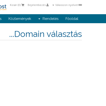
Kosár (
0
)
Bejelentkezés
Válasszon nyelvet
s
Közlemények
Rendelés
Főoldal
Domain választás...