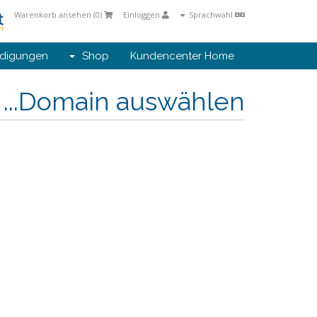
Warenkorb ansehen (
0
)
Einloggen
Sprachwahl
digungen
Shop
Kundencenter Home
Domain auswählen...